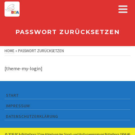
PASSWORT ZURÜCKSETZEN
HOME
»
PASSWORT ZURÜCKSETZEN
[theme-my-login]
START
IMPRESSUM
DATENSCHUTZERKLÄRUNG
© 2026 BCA-Büttelborn | Eine Abteilung der
Sport- und Kulturvereinigung Büttelborn 1904/46