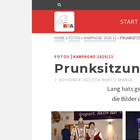
START
HOME
»
FOTOS
»
KAMPAGNE 2020/21
»
PRUNKSITZ
|
FOTOS
KAMPAGNE 2020/21
Prunksitzu
7. NOVEMBER 2021
VON
MARCO SPANGE
Lang hats ge
die Bilder