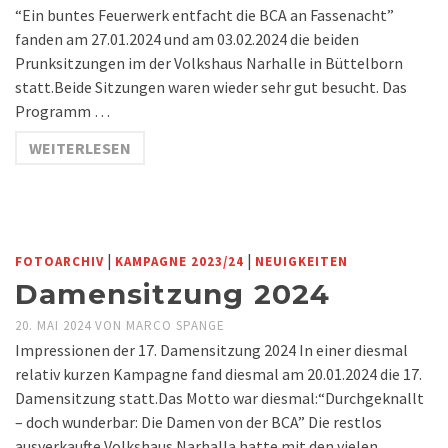
“Ein buntes Feuerwerk entfacht die BCA an Fassenacht”
fanden am 27.01.2024 und am 03.02.2024 die beiden
Prunksitzungen im der Volkshaus Narhalle in Büttelborn
statt.Beide Sitzungen waren wieder sehr gut besucht. Das
Programm …
WEITERLESEN
|
|
FOTOARCHIV
KAMPAGNE 2023/24
NEUIGKEITEN
Damensitzung 2024
20. MAI 2024
VON
MARCO SPANGE
Impressionen der 17. Damensitzung 2024 In einer diesmal
relativ kurzen Kampagne fand diesmal am 20.01.2024 die 17.
Damensitzung statt.Das Motto war diesmal:“Durchgeknallt
– doch wunderbar: Die Damen von der BCA” Die restlos
ausverkaufte Volkshaus Narhalla hatte mit den vielen