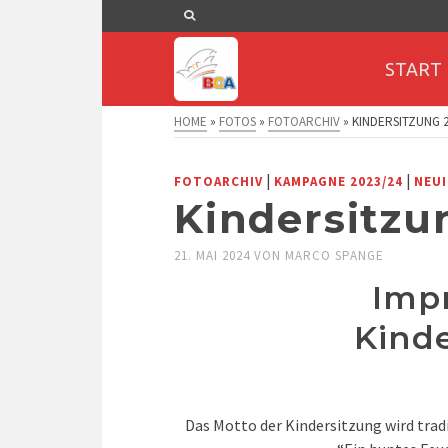
START
HOME
»
FOTOS
»
FOTOARCHIV
»
KINDERSITZUNG 2
|
|
FOTOARCHIV
KAMPAGNE 2023/24
NEUI
Kindersitzu
21. MAI 2024
VON
MARCO SPANGE
Imp
Kind
Das Motto der Kindersitzung wird trad